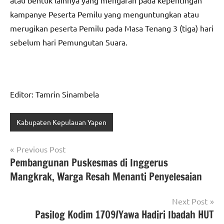
kampanye Peserta Pemilu yang menguntungkan atau
merugikan peserta Pemilu pada Masa Tenang 3 (tiga) hari
sebelum hari Pemungutan Suara.
Editor: Tamrin Sinambela
Kabupaten Kepulauan Yapen
Navigasi
Previous Post
Pembangunan Puskesmas di Inggerus
pos
Mangkrak, Warga Resah Menanti Penyelesaian
Next Post
Pasilog Kodim 1709/Yawa Hadiri Ibadah HUT