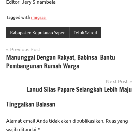
Editor: Jery Sinambela
Tagged with
imigrasi
Kabupaten Kepulauan Yapen
Teluk Saireri
Navigasi
Previous Post
Manunggal Dengan Rakyat, Babinsa Bantu
pos
Pembangunan Rumah Warga
Next Post
Lanud Silas Papare Selangkah Lebih Maju
Tinggalkan Balasan
Alamat email Anda tidak akan dipublikasikan.
Ruas yang
wajib ditandai
*