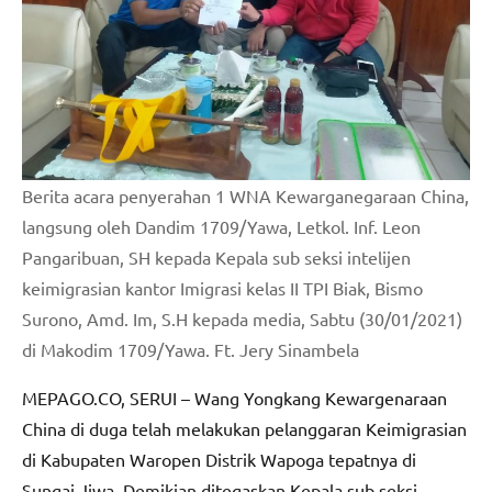
Berita acara penyerahan 1 WNA Kewarganegaraan China,
langsung oleh Dandim 1709/Yawa, Letkol. Inf. Leon
Pangaribuan, SH kepada Kepala sub seksi intelijen
keimigrasian kantor Imigrasi kelas II TPI Biak, Bismo
Surono, Amd. Im, S.H kepada media, Sabtu (30/01/2021)
di Makodim 1709/Yawa. Ft. Jery Sinambela
MEPAGO.CO, SERUI – Wang Yongkang Kewargenaraan
China di duga telah melakukan pelanggaran Keimigrasian
di Kabupaten Waropen Distrik Wapoga tepatnya di
Sungai Jiwa. Demikian ditegaskan Kepala sub seksi