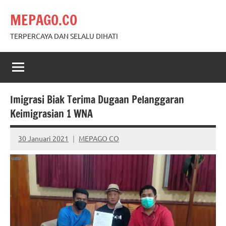
Skip
MEPAGO.CO
to
content
TERPERCAYA DAN SELALU DIHATI
Imigrasi Biak Terima Dugaan Pelanggaran
Keimigrasian 1 WNA
30 Januari 2021
MEPAGO CO
No
comments