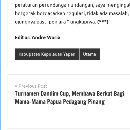
peraturan perundangan undangan, saya mengingat
bergerak berdasarkan regulasi, tidak ada masalah, 
ujungnya pasti penjara ” ungkapnya.
(***)
Editor: Andre Woria
Kabupaten Kepulauan Yapen
Utama
Navigasi
Previous Post
Turnamen Dandim Cup, Membawa Berkat Bagi
pos
Mama-Mama Papua Pedagang Pinang