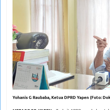
Yohanis G Raubaba, Ketua DPRD Yapen (Foto: Do