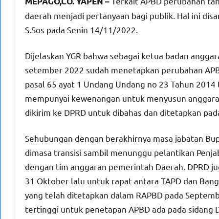
Terkait APBD perubahan tah
M
EPAGO,CO. YAPEN –
daerah menjadi pertanyaan bagi publik. Hal ini d
S.Sos pada Senin 14/11/2022.
Dijelaskan YGR bahwa sebagai ketua badan anggar
setember 2022 sudah menetapkan perubahan APBD 
pasal 65 ayat 1 Undang Undang no 23 Tahun 2014
mempunyai kewenangan untuk menyusun anggaran
dikirim ke DPRD untuk dibahas dan ditetapkan pad
Sehubungan dengan berakhirnya masa jabatan Bupa
dimasa transisi sambil menunggu pelantikan Penja
dengan tim anggaran pemerintah Daerah. DPRD ju
31 Oktober lalu untuk rapat antara TAPD dan Ban
yang telah ditetapkan dalam RAPBD pada Septemb
tertinggi untuk penetapan APBD ada pada sidang