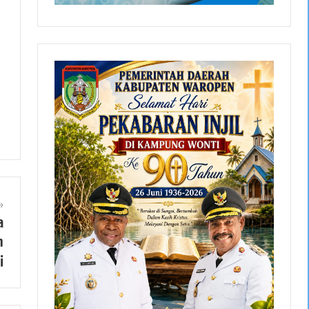
a
h
i