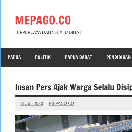
Skip
to
MEPAGO.CO
content
TERPERCAYA DAN SELALU DIHATI
PAPUA
POLITIK
PAPUA BARAT
PENDIDIKAN
Insan Pers Ajak Warga Selalu Disi
13 Juli 2020
MEPAGO CO
No
comments