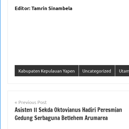
Editor: Tamrin Sinambela
Kabupaten Kepulauan Yapen
Uncategorized
Uta
Navigasi
Previous Post
Asisten II Sekda Oktovianus Hadiri Peresmian
pos
Gedung Serbaguna Betlehem Arumarea