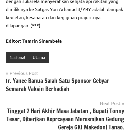
dengan sukarela menyerahkan senjata api rakitan yang
dimilikinya ke Satgas Yon Arhanud 3/YBY adalah dampak
keuletan, kesabaran dan kegigihan prajuritnya
dilapangan. (
***)
Editor: Tamrin Sinambela
Nasional
Utama
Navigasi
Previous Post
Ir. Yance Banua Salah Satu Sponsor Gebyar
pos
Semarak Vaksin Berhadiah
Next Post
Tinggal 2 Hari Akhir Masa Jabatan , Bupati Tonny
Tesar, Diberikan Keprcayaan Meresmikan Gedung
Gereja GKI Makedoni Tanao.