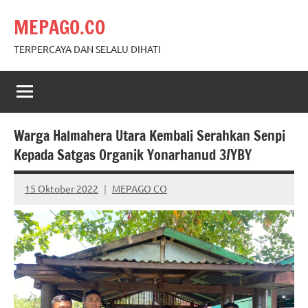
Skip
MEPAGO.CO
to
content
TERPERCAYA DAN SELALU DIHATI
Warga Halmahera Utara Kembali Serahkan Senpi
Kepada Satgas Organik Yonarhanud 3/YBY
15 Oktober 2022
MEPAGO CO
No
comments