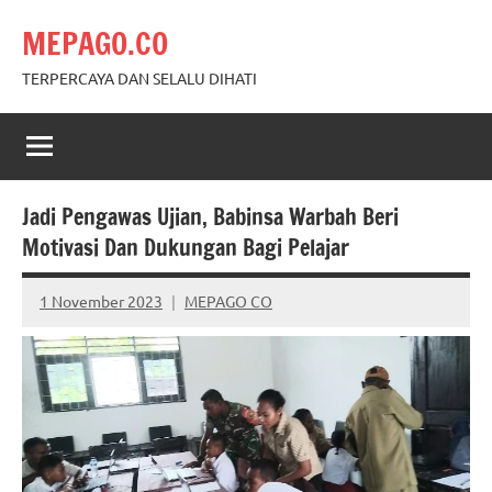
Skip
MEPAGO.CO
to
content
TERPERCAYA DAN SELALU DIHATI
Jadi Pengawas Ujian, Babinsa Warbah Beri
Motivasi Dan Dukungan Bagi Pelajar
1 November 2023
MEPAGO CO
No
comments