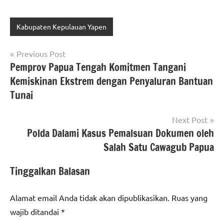
Kabupaten Kepulauan Yapen
Navigasi
Previous Post
Pemprov Papua Tengah Komitmen Tangani
pos
Kemiskinan Ekstrem dengan Penyaluran Bantuan
Tunai
Next Post
Polda Dalami Kasus Pemalsuan Dokumen oleh
Salah Satu Cawagub Papua
Tinggalkan Balasan
Alamat email Anda tidak akan dipublikasikan.
Ruas yang
wajib ditandai
*