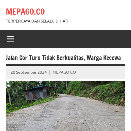
Skip
MEPAGO.CO
to
content
TERPERCAYA DAN SELALU DIHATI
Jalan Cor Turu Tidak Berkualitas, Warga Kecewa
20 September 2024
MEPAGO CO
No
comments