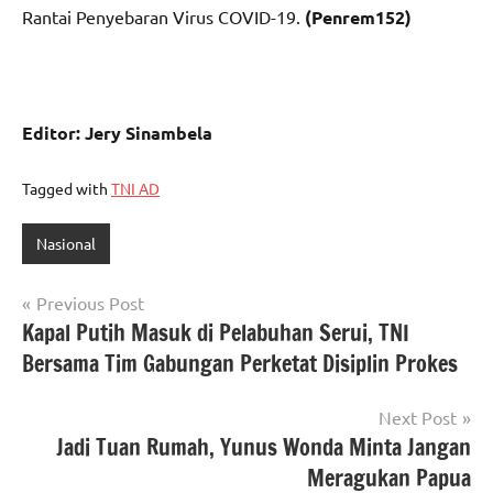
Rantai Penyebaran Virus COVID-19.
(Penrem152)
Editor: Jery Sinambela
Tagged with
TNI AD
Nasional
Navigasi
Previous Post
Kapal Putih Masuk di Pelabuhan Serui, TNI
pos
Bersama Tim Gabungan Perketat Disiplin Prokes
Next Post
Jadi Tuan Rumah, Yunus Wonda Minta Jangan
Meragukan Papua