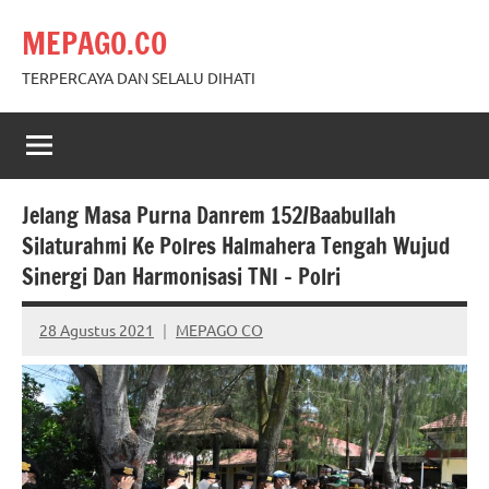
Skip
MEPAGO.CO
to
content
TERPERCAYA DAN SELALU DIHATI
Jelang Masa Purna Danrem 152/Baabullah
Silaturahmi Ke Polres Halmahera Tengah Wujud
Sinergi Dan Harmonisasi TNI – Polri
28 Agustus 2021
MEPAGO CO
No
comments