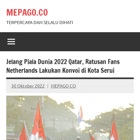
Skip
MEPAGO.CO
to
content
TERPERCAYA DAN SELALU DIHATI
Jelang Piala Dunia 2022 Qatar, Ratusan Fans
Netherlands Lakukan Konvoi di Kota Serui
30 Oktober 2022
MEPAGO CO
No
comments