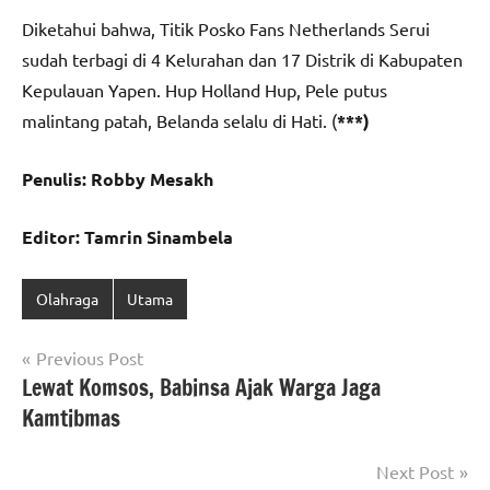
Diketahui bahwa, Titik Posko Fans Netherlands Serui
sudah terbagi di 4 Kelurahan dan 17 Distrik di Kabupaten
Kepulauan Yapen. Hup Holland Hup, Pele putus
malintang patah, Belanda selalu di Hati. (
***)
Penulis: Robby Mesakh
Editor: Tamrin Sinambela
Olahraga
Utama
Navigasi
Previous Post
Lewat Komsos, Babinsa Ajak Warga Jaga
pos
Kamtibmas
Next Post