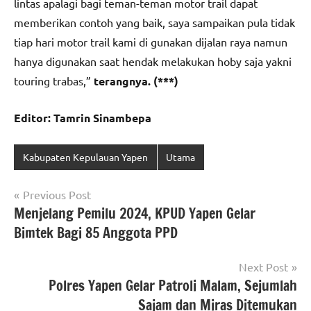
lintas apalagi bagi teman-teman motor trail dapat
memberikan contoh yang baik, saya sampaikan pula tidak
tiap hari motor trail kami di gunakan dijalan raya namun
hanya digunakan saat hendak melakukan hoby saja yakni
touring trabas,”
terangnya. (***)
Editor: Tamrin Sinambepa
Kabupaten Kepulauan Yapen
Utama
Navigasi
Previous Post
Menjelang Pemilu 2024, KPUD Yapen Gelar
pos
Bimtek Bagi 85 Anggota PPD
Next Post
Polres Yapen Gelar Patroli Malam, Sejumlah
Sajam dan Miras Ditemukan