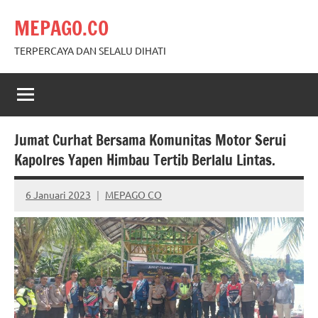
Skip
MEPAGO.CO
to
content
TERPERCAYA DAN SELALU DIHATI
Jumat Curhat Bersama Komunitas Motor Serui
Kapolres Yapen Himbau Tertib Berlalu Lintas.
6 Januari 2023
MEPAGO CO
No
comments