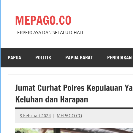
Skip
to
MEPAGO.CO
content
TERPERCAYA DAN SELALU DIHATI
PAPUA
POLITIK
PAPUA BARAT
PENDIDIKAN
Jumat Curhat Polres Kepulauan Y
Keluhan dan Harapan
9 Februari 2024
MEPAGO CO
No
comments