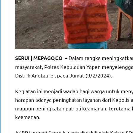
Dalam rangka meningkatkan
SERUI | MEPAGO,CO –
masyarakat, Polres Kepulauan Yapen menyelenggar
Distrik Anotaurei, pada Jumat (9/2/2024).
Kegiatan ini menjadi wadah bagi warga untuk me
harapan adanya peningkatan layanan dari Kepolis
maupun peningkatan patroli keamanan, terutama ka
keamanan.
AKBP Herzoni Saragih, yang diwakili oleh Kabag 