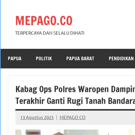
Skip
to
MEPAGO.CO
content
TERPERCAYA DAN SELALU DIHATI
PAPUA
POLITIK
PAPUA BARAT
PENDIDIKAN
Kabag Ops Polres Waropen Dampi
Terakhir Ganti Rugi Tanah Bandar
13 Agustus 2025
MEPAGO CO
No
comments