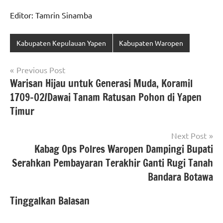
Editor: Tamrin Sinamba
Kabupaten Kepulauan Yapen
Kabupaten Waropen
Navigasi
Previous Post
Warisan Hijau untuk Generasi Muda, Koramil
pos
1709-02/Dawai Tanam Ratusan Pohon di Yapen
Timur
Next Post
Kabag Ops Polres Waropen Dampingi Bupati
Serahkan Pembayaran Terakhir Ganti Rugi Tanah
Bandara Botawa
Tinggalkan Balasan