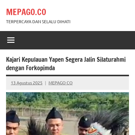
Skip
MEPAGO.CO
to
content
TERPERCAYA DAN SELALU DIHATI
Kajari Kepulauan Yapen Segera Jalin Silaturahmi
dengan Forkopimda
13 Agustus 2025
MEPAGO CO
No
comments