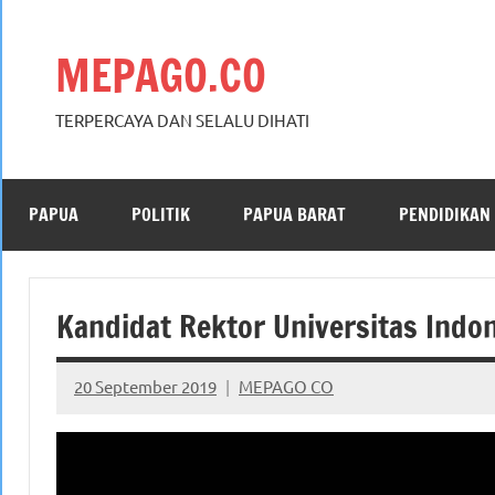
Skip
to
MEPAGO.CO
content
TERPERCAYA DAN SELALU DIHATI
PAPUA
POLITIK
PAPUA BARAT
PENDIDIKAN
Kandidat Rektor Universitas Ind
20 September 2019
MEPAGO CO
No
comments