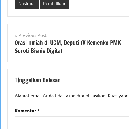
Nasional
Pendidikan
Navigasi
Previous Post
Orasi Ilmiah di UGM, Deputi IV Kemenko PMK
pos
Soroti Bisnis Digital
Tinggalkan Balasan
Alamat email Anda tidak akan dipublikasikan.
Ruas yang
Komentar
*