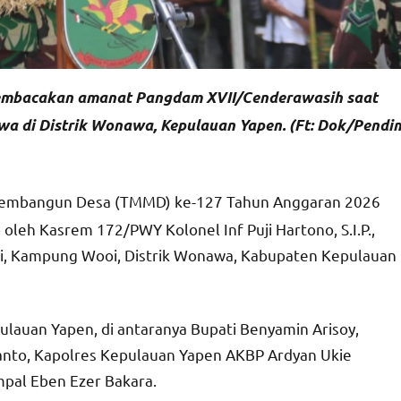
membacakan amanat Pangdam XVII/Cenderawasih saat
 di Distrik Wonawa, Kepulauan Yapen. (Ft: Dok/Pendi
embangun Desa (TMMD) ke-127 Tahun Anggaran 2026
leh Kasrem 172/PWY Kolonel Inf Puji Hartono, S.I.P.,
i, Kampung Wooi, Distrik Wonawa, Kabupaten Kepulauan
lauan Yapen, di antaranya Bupati Benyamin Arisoy,
anto, Kapolres Kepulauan Yapen AKBP Ardyan Ukie
mpal Eben Ezer Bakara.