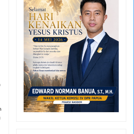
a
n
g