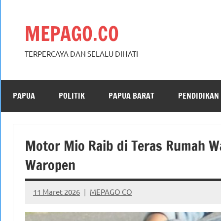
Skip
to
MEPAGO.CO
content
TERPERCAYA DAN SELALU DIHATI
PAPUA
POLITIK
PAPUA BARAT
PENDIDIKAN
Motor Mio Raib di Teras Rumah W
Waropen
11 Maret 2026
MEPAGO CO
No
comments