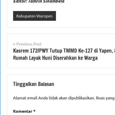
Editor: Tamrin Sinambela
Kabupaten Waropen
Navigasi
Previous Post
Kasrem 172/PWY Tutup TMMD Ke-127 di Yapen, 
pos
Rumah Layak Huni Diserahkan ke Warga
Tinggalkan Balasan
Alamat email Anda tidak akan dipublikasikan.
Ruas yang
Komentar
*