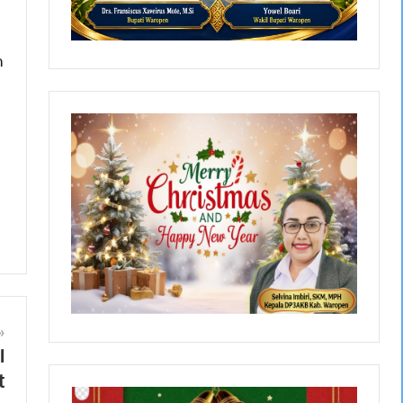
n
l
t