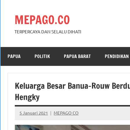
Skip
to
MEPAGO.CO
content
TERPERCAYA DAN SELALU DIHATI
PAPUA
POLITIK
PAPUA BARAT
PENDIDIKAN
Keluarga Besar Banua-Rouw Berdu
Hengky
5 Januari 2021
MEPAGO CO
No
comments