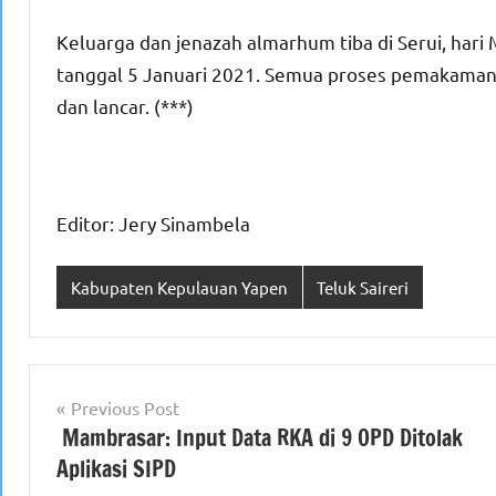
Keluarga dan jenazah almarhum tiba di Serui, hari
tanggal 5 Januari 2021. Semua proses pemakaman 
dan lancar. (***)
Editor: Jery Sinambela
Kabupaten Kepulauan Yapen
Teluk Saireri
Navigasi
Previous Post
Mambrasar: Input Data RKA di 9 OPD Ditolak
pos
Aplikasi SIPD