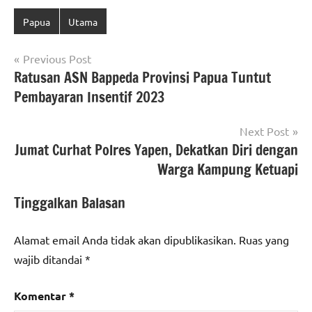
Papua
Utama
Navigasi
Previous Post
Ratusan ASN Bappeda Provinsi Papua Tuntut
pos
Pembayaran Insentif 2023
Next Post
Jumat Curhat Polres Yapen, Dekatkan Diri dengan
Warga Kampung Ketuapi
Tinggalkan Balasan
Alamat email Anda tidak akan dipublikasikan.
Ruas yang
wajib ditandai
*
Komentar
*