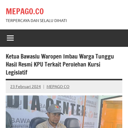
Skip
MEPAGO.CO
to
content
TERPERCAYA DAN SELALU DIHATI
Ketua Bawaslu Waropen Imbau Warga Tunggu
Hasil Resmi KPU Terkait Perolehan Kursi
Legislatif
23 Februari 2024
MEPAGO CO
No
comments