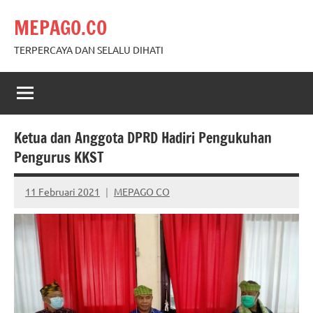
Skip
MEPAGO.CO
to
content
TERPERCAYA DAN SELALU DIHATI
Ketua dan Anggota DPRD Hadiri Pengukuhan
Pengurus KKST
11 Februari 2021
MEPAGO CO
No
comments