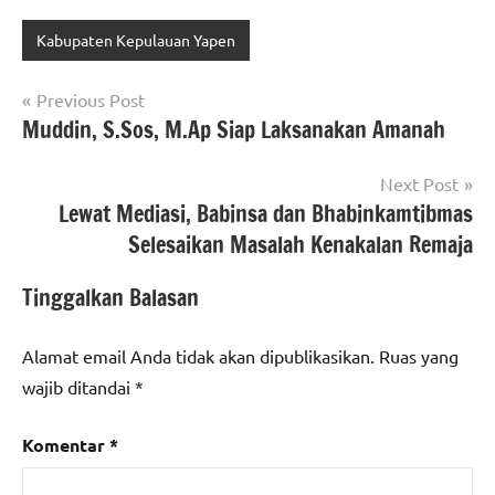
Kabupaten Kepulauan Yapen
Navigasi
Previous Post
Muddin, S.Sos, M.Ap Siap Laksanakan Amanah
pos
Next Post
Lewat Mediasi, Babinsa dan Bhabinkamtibmas
Selesaikan Masalah Kenakalan Remaja
Tinggalkan Balasan
Alamat email Anda tidak akan dipublikasikan.
Ruas yang
wajib ditandai
*
Komentar
*