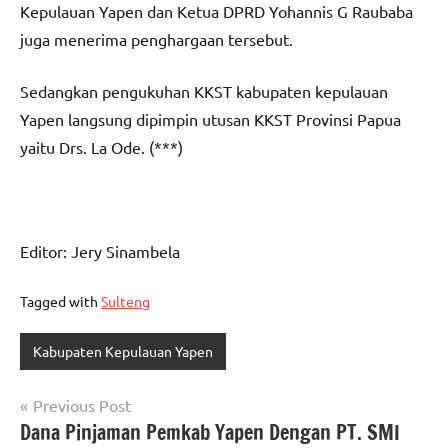
Kepulauan Yapen dan Ketua DPRD Yohannis G Raubaba
juga menerima penghargaan tersebut.
Sedangkan pengukuhan KKST kabupaten kepulauan
Yapen langsung dipimpin utusan KKST Provinsi Papua
yaitu Drs. La Ode. (***)
Editor: Jery Sinambela
Tagged with
Sulteng
Kabupaten Kepulauan Yapen
Navigasi
Previous Post
Dana Pinjaman Pemkab Yapen Dengan PT. SMI
pos