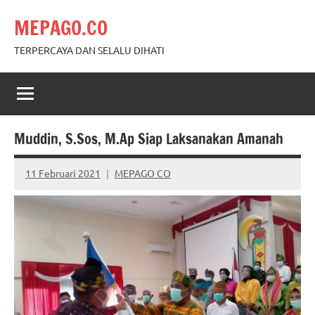
Skip
MEPAGO.CO
to
content
TERPERCAYA DAN SELALU DIHATI
Muddin, S.Sos, M.Ap Siap Laksanakan Amanah
11 Februari 2021
MEPAGO CO
No
comments