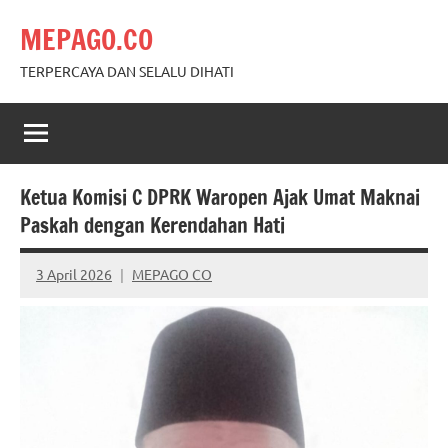
Skip
MEPAGO.CO
to
content
TERPERCAYA DAN SELALU DIHATI
Ketua Komisi C DPRK Waropen Ajak Umat Maknai
Paskah dengan Kerendahan Hati
3 April 2026
MEPAGO CO
No
comments