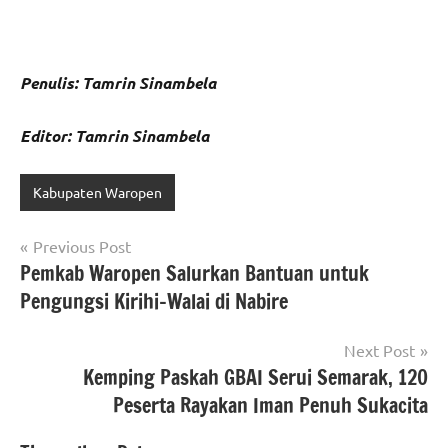
Penulis: Tamrin Sinambela
Editor: Tamrin Sinambela
Kabupaten Waropen
Navigasi
Previous Post
Pemkab Waropen Salurkan Bantuan untuk
pos
Pengungsi Kirihi–Walai di Nabire
Next Post
Kemping Paskah GBAI Serui Semarak, 120
Peserta Rayakan Iman Penuh Sukacita