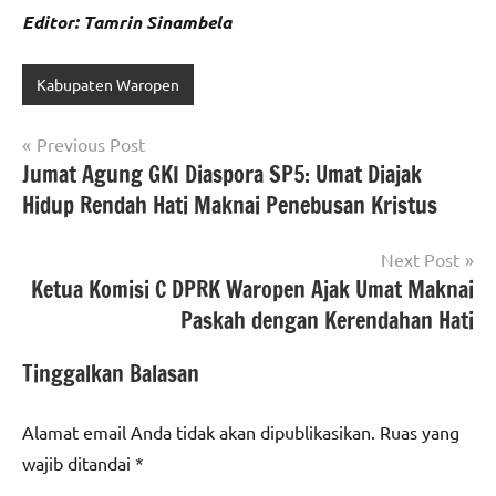
Editor: Tamrin Sinambela
Kabupaten Waropen
Navigasi
Previous Post
Jumat Agung GKI Diaspora SP5: Umat Diajak
pos
Hidup Rendah Hati Maknai Penebusan Kristus
Next Post
Ketua Komisi C DPRK Waropen Ajak Umat Maknai
Paskah dengan Kerendahan Hati
Tinggalkan Balasan
Alamat email Anda tidak akan dipublikasikan.
Ruas yang
wajib ditandai
*