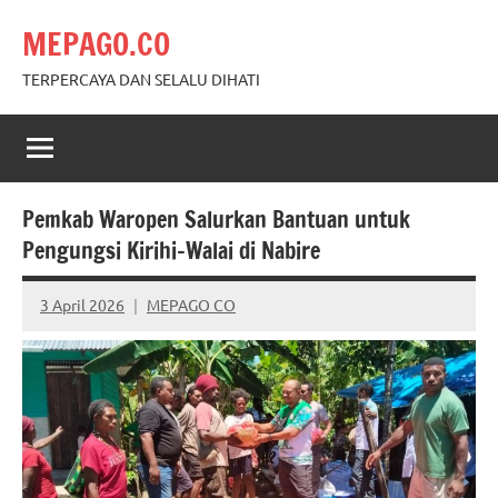
Skip
MEPAGO.CO
to
content
TERPERCAYA DAN SELALU DIHATI
Pemkab Waropen Salurkan Bantuan untuk
Pengungsi Kirihi–Walai di Nabire
3 April 2026
MEPAGO CO
No
comments