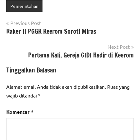
Pemerintahan
Navigasi
Previous Post
Raker II PGGK Keerom Soroti Miras
pos
Next Post
Pertama Kali, Gereja GIDI Hadir di Keerom
Tinggalkan Balasan
Alamat email Anda tidak akan dipublikasikan.
Ruas yang
wajib ditandai
*
Komentar
*