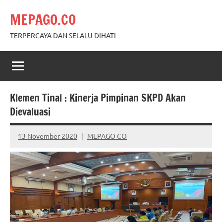
Skip
MEPAGO.CO
to
content
TERPERCAYA DAN SELALU DIHATI
Klemen Tinal : Kinerja Pimpinan SKPD Akan
Dievaluasi
13 November 2020
MEPAGO CO
No
comments