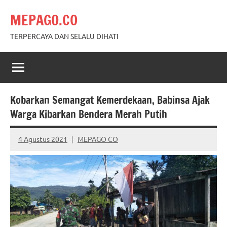
Skip
MEPAGO.CO
to
content
TERPERCAYA DAN SELALU DIHATI
Kobarkan Semangat Kemerdekaan, Babinsa Ajak
Warga Kibarkan Bendera Merah Putih
4 Agustus 2021
MEPAGO CO
No
comments