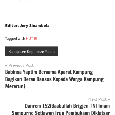
Editor: Jery Sinambela
Tagged with
HUT RI
Kabupaten Kepulauan Yapen
Navigasi
Previous Post
Babinsa Yaptim Bersama Aparat Kampung
pos
Bagikan Beras Bansos Kepada Warga Kampung
Mereruni
Next Post
Danrem 152/Baabullah Brigjen TNI Imam
Sampurno Setiawan Irup Pembukaan Diklatsar