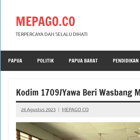
Skip
to
MEPAGO.CO
content
TERPERCAYA DAN SELALU DIHATI
PAPUA
POLITIK
PAPUA BARAT
PENDIDIKAN
Kodim 1709/Yawa Beri Wasbang Ma
26 Agustus 2023
MEPAGO CO
No
comments