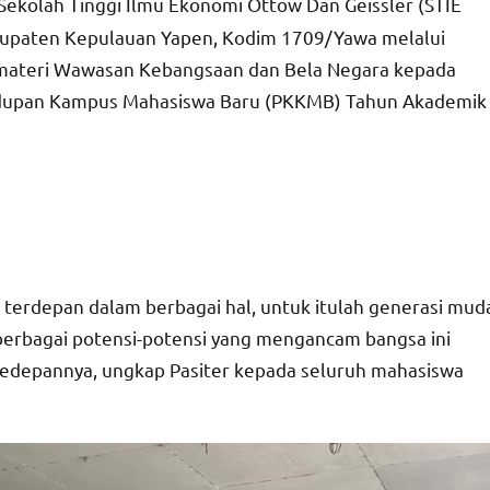
Sekolah Tinggi Ilmu Ekonomi Ottow Dan Geissler (STIE
Kabupaten Kepulauan Yapen, Kodim 1709/Yawa melalui
n materi Wawasan Kebangsaan dan Bela Negara kepada
idupan Kampus Mahasiswa Baru (PKKMB) Tahun Akademik
 terdepan dalam berbagai hal, untuk itulah generasi mud
erbagai potensi-potensi yang mengancam bangsa ini
edepannya, ungkap Pasiter kepada seluruh mahasiswa