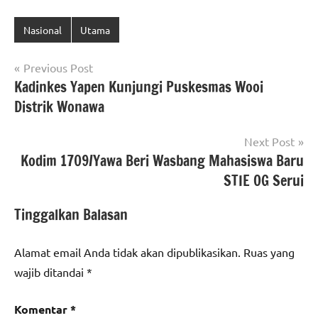
Nasional
Utama
Navigasi
Previous Post
Kadinkes Yapen Kunjungi Puskesmas Wooi
pos
Distrik Wonawa
Next Post
Kodim 1709/Yawa Beri Wasbang Mahasiswa Baru
STIE OG Serui
Tinggalkan Balasan
Alamat email Anda tidak akan dipublikasikan.
Ruas yang
wajib ditandai
*
Komentar
*