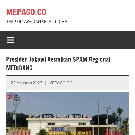
Skip
MEPAGO.CO
to
content
TERPERCAYA DAN SELALU DIHATI
Presiden Jokowi Resmikan SPAM Regional
MEBIDANG
25 Agustus 2023
MEPAGO CO
No
comments