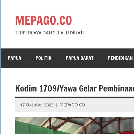
Skip
to
MEPAGO.CO
content
TERPERCAYA DAN SELALU DIHATI
PAPUA
POLITIK
PAPUA BARAT
PENDIDIKAN
Kodim 1709/Yawa Gelar Pembinaa
17 Oktober 2023
MEPAGO CO
No
comments