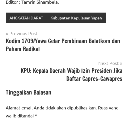
Editor : Tamrin Sinambela.
ANGKATAN DARAT
Kabupaten Kepulauan Yapen
Navigasi
Previous Post
Kodim 1709/Yawa Gelar Pembinaan Balatkom dan
pos
Paham Radikal
Next Post
KPU: Kepala Daerah Wajib Izin Presiden Jika
Daftar Capres-Cawapres
Tinggalkan Balasan
Alamat email Anda tidak akan dipublikasikan.
Ruas yang
wajib ditandai
*