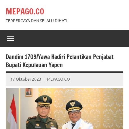
Skip
MEPAGO.CO
to
content
TERPERCAYA DAN SELALU DIHATI
Dandim 1709/Yawa Hadiri Pelantikan Penjabat
Bupati Kepulauan Yapen
17 Oktober 2023
MEPAGO CO
No
comments