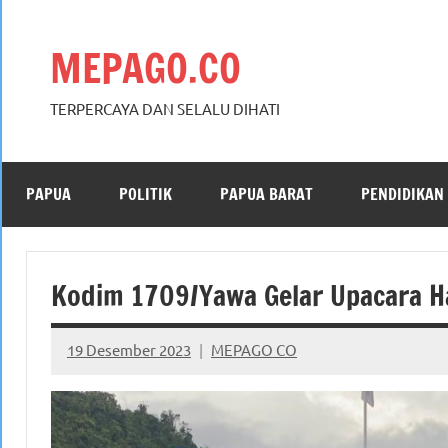
Skip
to
MEPAGO.CO
content
TERPERCAYA DAN SELALU DIHATI
PAPUA
POLITIK
PAPUA BARAT
PENDIDIKAN
Kodim 1709/Yawa Gelar Upacara Ha
19 Desember 2023
MEPAGO CO
No
comments