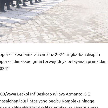
perasi keselamatan cartenz 2024 tingkatkan disiplin
 operasi dimaksud guna terwujudnya pelayanan prima dan
2024”
09/yawa Letkol Inf Baskoro Wijaya Atmanto, S.E
salahan lalu lintas yang begitu Kompleks hingga
 raya akhir-akhir ini tidaklah mudah, tak hanya tugas