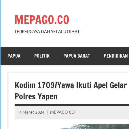
Skip
to
MEPAGO.CO
content
TERPERCAYA DAN SELALU DIHATI
PAPUA
POLITIK
PAPUA BARAT
PENDIDIKAN
Kodim 1709/Yawa Ikuti Apel Gela
Polres Yapen
4 Maret 2024
MEPAGO CO
No
comments