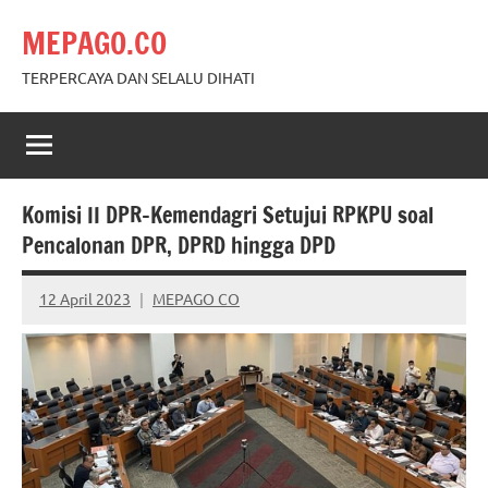
Skip
MEPAGO.CO
to
content
TERPERCAYA DAN SELALU DIHATI
Komisi II DPR-Kemendagri Setujui RPKPU soal
Pencalonan DPR, DPRD hingga DPD
12 April 2023
MEPAGO CO
No
comments