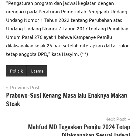
“Pengaturan program dan jadwal kegiatan dengan
mengacu pada Peraturan Pemerintah Pengganti Undang-
Undang Nomor 1 Tahun 2022 tentang Perubahan atas
Undang-Undang Nomor 7 Tahun 2017 tentang Pemilihan
Umum Pasal 276 ayat 1 bahwa Kampanye Pemilu
dilaksanakan sejak 25 hari setelah ditetapkan daftar calon
tetap anggota DPD,” kata Hasyim. (**)
Politik
Utama
Navigasi
Previous Post
Prabowo-Susi Kenang Masa lalu Enaknya Makan
pos
Steak
Next Post
Mahfud MD Tegaskan Pemilu 2024 Tetap
Dilaksanakan Sesuai Jadwal