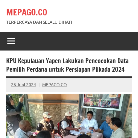
Skip
MEPAGO.CO
to
content
TERPERCAYA DAN SELALU DIHATI
KPU Kepulauan Yapen Lakukan Pencocokan Data
Pemilih Perdana untuk Persiapan Pilkada 2024
26 Juni 2024
MEPAGO CO
No
comments