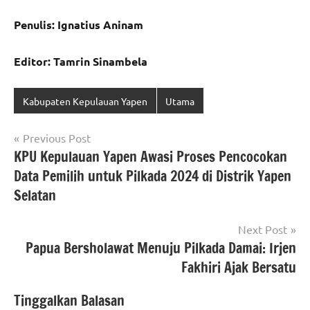
Penulis: Ignatius Aninam
Editor: Tamrin Sinambela
Kabupaten Kepulauan Yapen
Utama
Navigasi
Previous Post
KPU Kepulauan Yapen Awasi Proses Pencocokan
pos
Data Pemilih untuk Pilkada 2024 di Distrik Yapen
Selatan
Next Post
Papua Bersholawat Menuju Pilkada Damai: Irjen
Fakhiri Ajak Bersatu
Tinggalkan Balasan