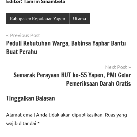
Editor: Tamrin Sinambela
Kabupaten Kepulauan Yapen
Utama
Navigasi
Previous Post
Peduli Kebutuhan Warga, Babinsa Yapbar Bantu
pos
Buat Perahu
Next Post
Semarak Perayaan HUT ke-55 Yapen, PMI Gelar
Pemeriksaan Darah Gratis
Tinggalkan Balasan
Alamat email Anda tidak akan dipublikasikan.
Ruas yang
wajib ditandai
*