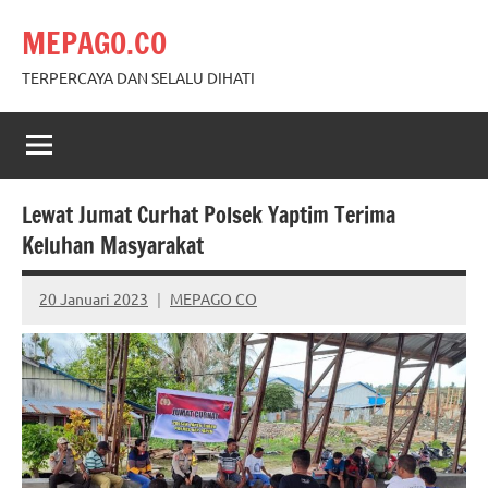
Skip
MEPAGO.CO
to
content
TERPERCAYA DAN SELALU DIHATI
Lewat Jumat Curhat Polsek Yaptim Terima
Keluhan Masyarakat
20 Januari 2023
MEPAGO CO
No
comments