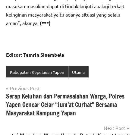
masukan-masukan dapat di tindak lanjuti apalagi terkait
keinginan masyarakat yaitu adanya situasi yang selalu
aman”, akunya.
(***)
Editor: Tamrin Sinambela
Kabupaten Kepulauan Yapen
Utama
Navigasi
Previous Post
Serap Keluhan dan Permasalahan Warga, Polres
pos
Yapen Gencar Gelar “Jum’at Curhat” Bersama
Masyarakat Kampung Yapan
Next Post