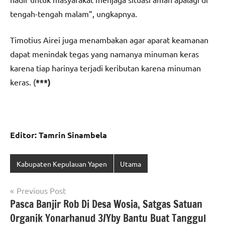
tengah-tengah malam”, ungkapnya.
Timotius Airei juga menambakan agar aparat keamanan
dapat menindak tegas yang namanya minuman keras
karena tiap harinya terjadi keributan karena minuman
keras. (
***)
Editor: Tamrin Sinambela
Kabupaten Kepulauan Yapen
Utama
Navigasi
Previous Post
Pasca Banjir Rob Di Desa Wosia, Satgas Satuan
pos
Organik Yonarhanud 3/Yby Bantu Buat Tanggul