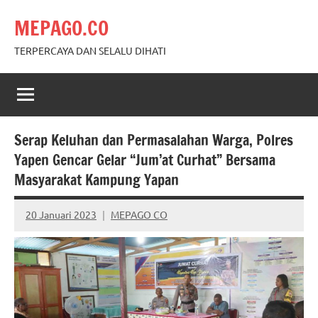
Skip
MEPAGO.CO
to
content
TERPERCAYA DAN SELALU DIHATI
Serap Keluhan dan Permasalahan Warga, Polres
Yapen Gencar Gelar “Jum’at Curhat” Bersama
Masyarakat Kampung Yapan
20 Januari 2023
MEPAGO CO
No
comments