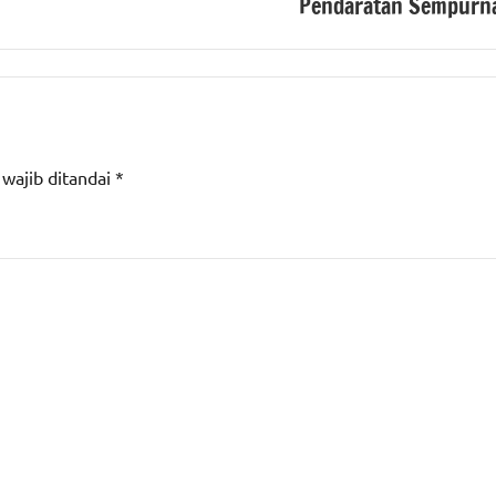
Pendaratan Sempurn
 wajib ditandai
*