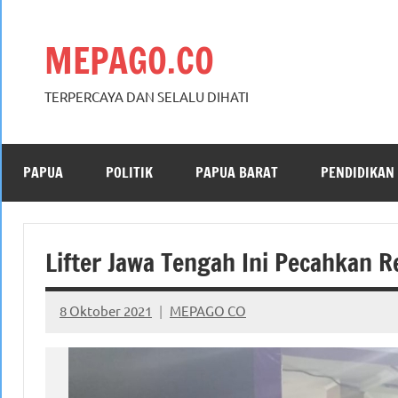
Skip
to
MEPAGO.CO
content
TERPERCAYA DAN SELALU DIHATI
PAPUA
POLITIK
PAPUA BARAT
PENDIDIKAN
Lifter Jawa Tengah Ini Pecahkan 
8 Oktober 2021
MEPAGO CO
No
comments