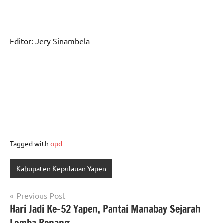
Editor: Jery Sinambela
Tagged with
opd
Kabupaten Kepulauan Yapen
Navigasi
Previous Post
Hari Jadi Ke-52 Yapen, Pantai Manabay Sejarah
pos
Lomba Renang