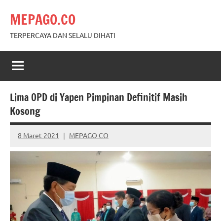
Skip
MEPAGO.CO
to
content
TERPERCAYA DAN SELALU DIHATI
Lima OPD di Yapen Pimpinan Definitif Masih
Kosong
8 Maret 2021
MEPAGO CO
No
comments