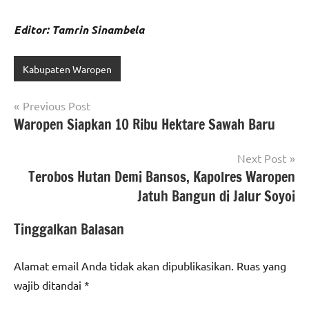
Editor: Tamrin Sinambela
Kabupaten Waropen
Navigasi
Previous Post
Waropen Siapkan 10 Ribu Hektare Sawah Baru
pos
Next Post
Terobos Hutan Demi Bansos, Kapolres Waropen
Jatuh Bangun di Jalur Soyoi
Tinggalkan Balasan
Alamat email Anda tidak akan dipublikasikan.
Ruas yang
wajib ditandai
*