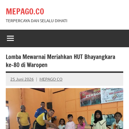
Skip
MEPAGO.CO
to
content
TERPERCAYA DAN SELALU DIHATI
Lomba Mewarnai Meriahkan HUT Bhayangkara
ke-80 di Waropen
25 Juni 2026
MEPAGO CO
No
comments