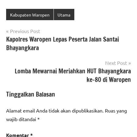
Kabupaten Waropen
Utama
Navigasi
Previous Post
Kapolres Waropen Lepas Peserta Jalan Santai
pos
Bhayangkara
Next Post
Lomba Mewarnai Meriahkan HUT Bhayangkara
ke-80 di Waropen
Tinggalkan Balasan
Alamat email Anda tidak akan dipublikasikan.
Ruas yang
wajib ditandai
*
Komentar
*