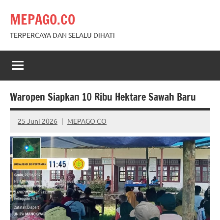
Skip
MEPAGO.CO
to
content
TERPERCAYA DAN SELALU DIHATI
Waropen Siapkan 10 Ribu Hektare Sawah Baru
25 Juni 2026
MEPAGO CO
No
comments