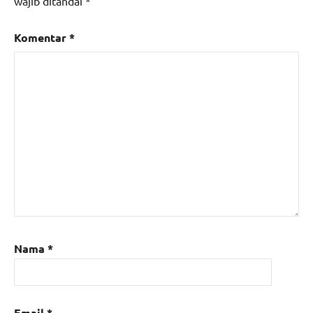
wajib ditandai
*
Komentar
*
Nama
*
Email
*