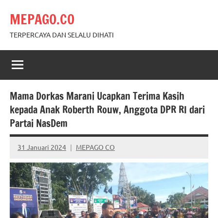
Skip
MEPAGO.CO
to
content
TERPERCAYA DAN SELALU DIHATI
Mama Dorkas Marani Ucapkan Terima Kasih
kepada Anak Roberth Rouw, Anggota DPR RI dari
Partai NasDem
31 Januari 2024
MEPAGO CO
No
comments