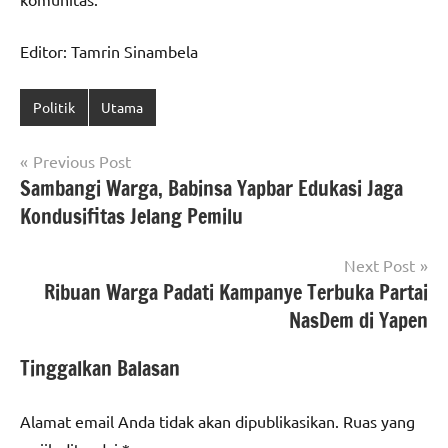
Editor: Tamrin Sinambela
Politik
Utama
Navigasi
Previous Post
Sambangi Warga, Babinsa Yapbar Edukasi Jaga
pos
Kondusifitas Jelang Pemilu
Next Post
Ribuan Warga Padati Kampanye Terbuka Partai
NasDem di Yapen
Tinggalkan Balasan
Alamat email Anda tidak akan dipublikasikan.
Ruas yang