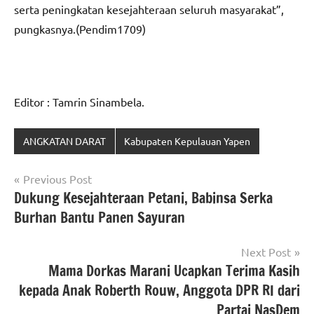
serta peningkatan kesejahteraan seluruh masyarakat”,
pungkasnya.(Pendim1709)
Editor : Tamrin Sinambela.
ANGKATAN DARAT
Kabupaten Kepulauan Yapen
Navigasi
Previous Post
Dukung Kesejahteraan Petani, Babinsa Serka
pos
Burhan Bantu Panen Sayuran
Next Post
Mama Dorkas Marani Ucapkan Terima Kasih
kepada Anak Roberth Rouw, Anggota DPR RI dari
Partai NasDem