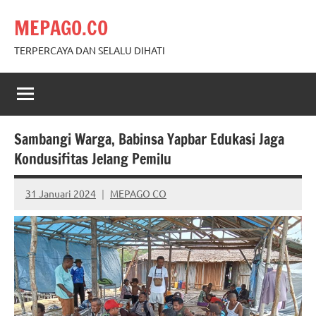
Skip
MEPAGO.CO
to
content
TERPERCAYA DAN SELALU DIHATI
Sambangi Warga, Babinsa Yapbar Edukasi Jaga
Kondusifitas Jelang Pemilu
31 Januari 2024
MEPAGO CO
No
comments