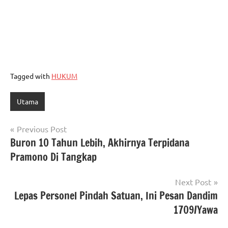
Tagged with
HUKUM
Utama
Navigasi
Previous Post
Buron 10 Tahun Lebih, Akhirnya Terpidana
pos
Pramono Di Tangkap
Next Post
Lepas Personel Pindah Satuan, Ini Pesan Dandim
1709/Yawa