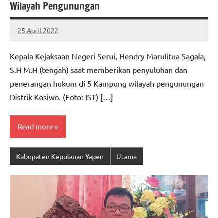
Wilayah Pengunungan
25 April 2022
MEPAGO
No
CO
comments
Kepala Kejaksaan Negeri Serui, Hendry Marulitua Sagala,
S.H M.H (tengah) saat memberikan penyuluhan dan
penerangan hukum di 5 Kampung wilayah pengunungan
Distrik Kosiwo. (Foto: IST) […]
Read more
Kabupaten Kepulauan Yapen
Utama