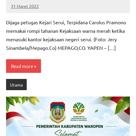
31 Maret 2022
MEPAGO
No
CO
comments
Dijaga petugas Kejari Serui, Terpidana Carolus Pramono
memakai rompi tahanan Kejaksaan warna merah ketika
menasuki kantor kejaksaan negeri serui. (Foto: Jery
Sinambela/Mepago.Co) MEPAGO,CO. YAPEN – […]
Read more
Utama