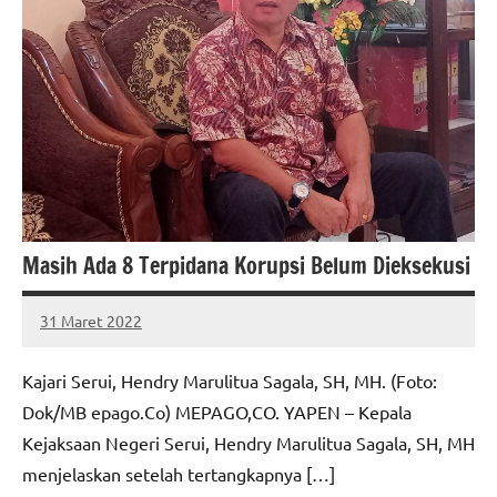
Masih Ada 8 Terpidana Korupsi Belum Dieksekusi
31 Maret 2022
MEPAGO
No
CO
comments
Kajari Serui, Hendry Marulitua Sagala, SH, MH. (Foto:
Dok/MB epago.Co) MEPAGO,CO. YAPEN – Kepala
Kejaksaan Negeri Serui, Hendry Marulitua Sagala, SH, MH
menjelaskan setelah tertangkapnya […]