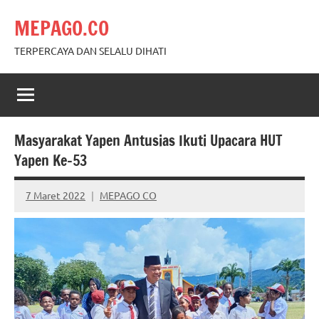
Skip
MEPAGO.CO
to
content
TERPERCAYA DAN SELALU DIHATI
Masyarakat Yapen Antusias Ikuti Upacara HUT
Yapen Ke-53
7 Maret 2022
MEPAGO CO
No
comments