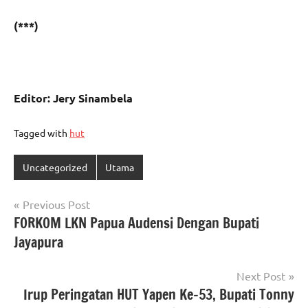
(***)
Editor: Jery Sinambela
Tagged with
hut
Uncategorized
Utama
Navigasi
Previous Post
FORKOM LKN Papua Audensi Dengan Bupati
pos
Jayapura
Next Post
Irup Peringatan HUT Yapen Ke-53, Bupati Tonny