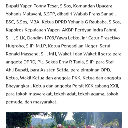
Bupati Yapen Tonny Tesar, S.Sos, Komandan Upacara
Yohanis Matayani, S.STP, dihadiri Wabub Frans Sanadi,
BSC, S.Sos, MBA, Ketua DPRD Yohanis G Raubaba, S.Sos,
Kapolres Kepulauan Yapen AKBP Ferdyan Indra Fahmi,
S.H., S.I.K, Dandim 1709/Yawa Letkol Inf Catur Prasetiyo
Nugroho, S.IP, M.I.P, Ketua Pengadilan Negeri Serui
Ronald Massang, SH, MH, Waket I dan Waket II serta para
anggota DPRD, Plt. Sekda Erny R Tania, S.IP, para Staf
Ahli Bupati, para Asisten Setda, para pimpinan OPD,
Ketua, Wakil Ketua dan anggota PKK, Ketua dan anggota
Bhayangkari, Ketua dan anggota Persit KCK cabang XXII,
para tokoh masyarakat, tokoh adat, tokoh agama, tokoh
pemuda, dan masyarakat.