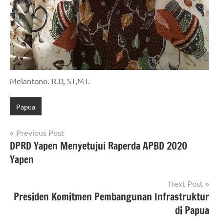
Melantono. R.D, ST,MT.
Papua
Navigasi
Previous Post
DPRD Yapen Menyetujui Raperda APBD 2020
pos
Yapen
Next Post
Presiden Komitmen Pembangunan Infrastruktur
di Papua