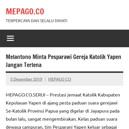
Skip
MEPAGO.CO
to
content
TERPERCAYA DAN SELALU DIHATI
Melantono Minta Pesparawi Gereja Katolik Yapen
Jangan Terlena
5 Desember 2019
MEPAGO CO
No
comments
MEPAGO.CO.SERUI – Prestasi jemaat Katolik Kabupaten
Kepulauan Yapen di ajang pesta paduan suara gerejawi
Se-Katolik Provinsi Papua yang digelar di Jayapura pada
bulan lalu, sangat mengembirakan. Kelas paduan suara
dewasa campuran, tim Pesparani Yapen keluar sebagai