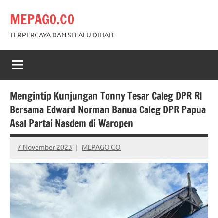
Skip
MEPAGO.CO
to
content
TERPERCAYA DAN SELALU DIHATI
Mengintip Kunjungan Tonny Tesar Caleg DPR RI
Bersama Edward Norman Banua Caleg DPR Papua
Asal Partai Nasdem di Waropen
7 November 2023
MEPAGO CO
No
comments