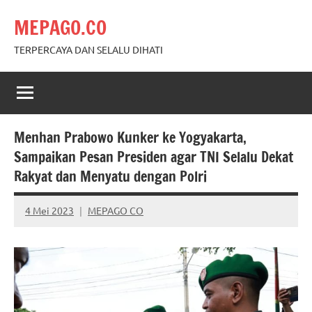
Skip
MEPAGO.CO
to
content
TERPERCAYA DAN SELALU DIHATI
Menhan Prabowo Kunker ke Yogyakarta,
Sampaikan Pesan Presiden agar TNI Selalu Dekat
Rakyat dan Menyatu dengan Polri
4 Mei 2023
MEPAGO CO
No
comments