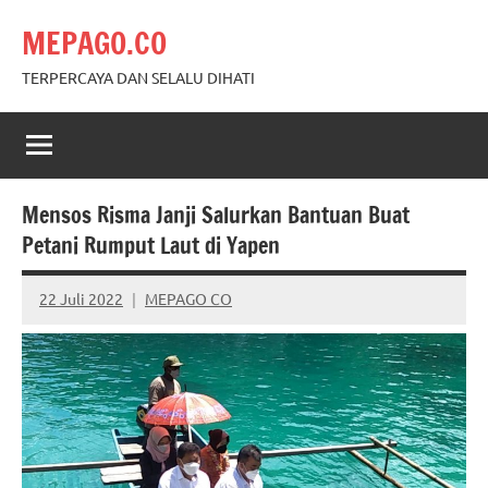
Skip
MEPAGO.CO
to
content
TERPERCAYA DAN SELALU DIHATI
Mensos Risma Janji Salurkan Bantuan Buat
Petani Rumput Laut di Yapen
22 Juli 2022
MEPAGO CO
No
comments