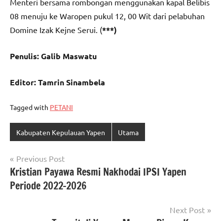
Menteri bersama rombongan menggunakan kapal Belibis
08 menuju ke Waropen pukul 12, 00 Wit dari pelabuhan
Domine Izak Kejne Serui. (
***)
Penulis: Galib Maswatu
Editor: Tamrin Sinambela
Tagged with
PETANI
Kabupaten Kepulauan Yapen
Utama
Navigasi
Previous Post
Kristian Payawa Resmi Nakhodai IPSI Yapen
pos
Periode 2022-2026
Next Post