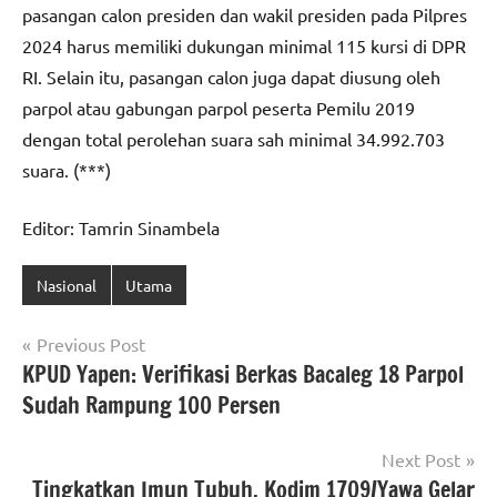
pasangan calon presiden dan wakil presiden pada Pilpres
2024 harus memiliki dukungan minimal 115 kursi di DPR
RI. Selain itu, pasangan calon juga dapat diusung oleh
parpol atau gabungan parpol peserta Pemilu 2019
dengan total perolehan suara sah minimal 34.992.703
suara. (***)
Editor: Tamrin Sinambela
Nasional
Utama
Navigasi
Previous Post
KPUD Yapen: Verifikasi Berkas Bacaleg 18 Parpol
pos
Sudah Rampung 100 Persen
Next Post
Tingkatkan Imun Tubuh, Kodim 1709/Yawa Gelar